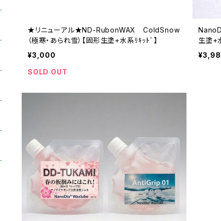
★リニューアル★ND-RubonWAX ColdSnow
Nano
（極寒・あられ雪）【固形生塗+水系ﾘｷｯﾄﾞ】
生塗+
¥3,000
¥3,9
SOLD OUT