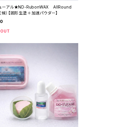
ーアル★ND-RubonWAX AllRound
候）【固形生塗＋加速パウダー】
00
 OUT