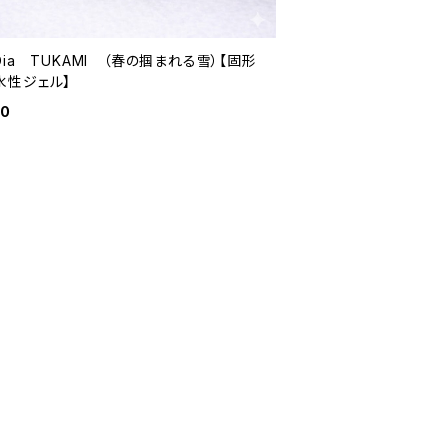
Dia TUKAMI （春の掴まれる雪）【固形
水性ジェル】
80