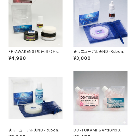
FF-AWAKENS（加速用）【トップ
★リニューアル★ND-RubonW
パウダー】
AX AllRound （全天候）【固
¥4,980
¥3,000
形生塗＋加速パウダー】
★リニューアル★ND-RubonW
DD-TUKAMI ＆AntiGrip0
AX ColdSnow （極寒・あられ
（補充用）【水性ジェル】