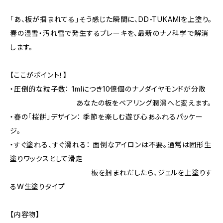
「あ、板が掴まれてる」そう感じた瞬間に、DD-TUKAMIを上塗り。
春の湿雪・汚れ雪で発生するブレーキを、最新のナノ科学で解消
します。
【ここがポイント！】
・圧倒的な粒子数： 1mlにつき10億個のナノダイヤモンドが分散
あなたの板をベアリング潤滑へと変えます。
・春の「桜餅」デザイン： 季節を楽しむ遊び心あふれるパッケー
ジ。
・すぐ塗れる、すぐ滑れる： 面倒なアイロンは不要。通常は固形生
塗りワックスとして滑走
板を掴まれだしたら、ジェルを上塗りす
るW生塗りタイプ
【内容物】