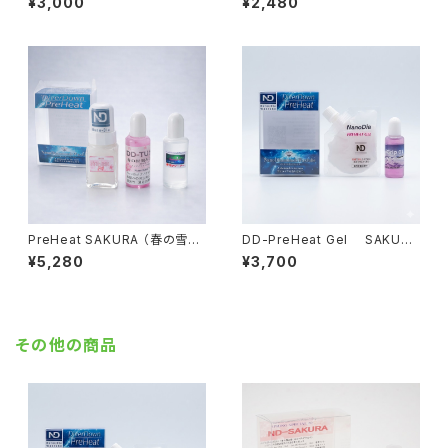
¥3,000
¥2,480
雪）【固形生塗+水系ﾘｷｯﾄﾞ】
PreHeat SAKURA （春の雪）
DD-PreHeat Gel SAKURA
【液体化ホット+水性ジェル】
（湿雪・古雪）パウチタイプ【ジェ
¥5,280
¥3,700
ルワックス+水性ﾘｷｯﾄﾞ】
その他の商品