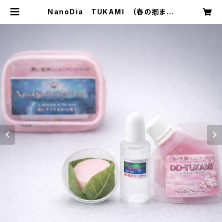
NanoDia TUKAMI （春の掴まれ
る雪）【固形生塗+水性ジェル】 | ND
WC 北海道ラボラトリー