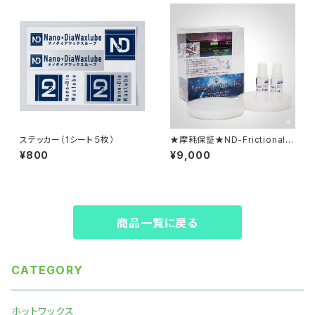
ステッカー（1シート５枚）
★摩耗保証★ND-Frictional F
orce （基幹モデル ・高耐久）上
¥800
¥9,000
級者向け【ホットワックス】
商品一覧に戻る
CATEGORY
ホットワックス