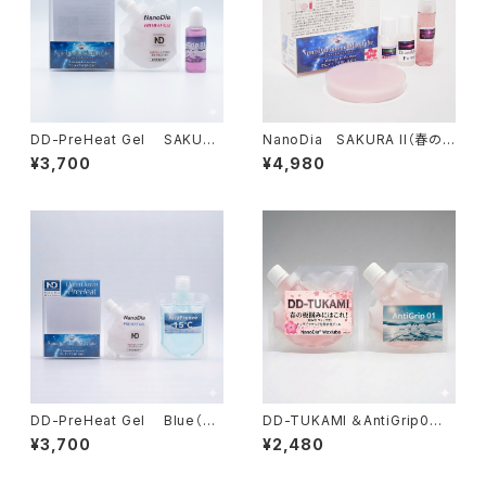
DD-PreHeat Gel SAKURA
NanoDia SAKURA II（春の
（湿雪・古雪）パウチタイプ【ジェ
雪）【ホットワックス+水性ジェ
¥3,700
¥4,980
ルワックス+水性ﾘｷｯﾄﾞ】
ル】
DD-PreHeat Gel Blue（低
DD-TUKAMI ＆AntiGrip0
温・乾雪）パウチタイプ【ジェルワ
（補充用）【水性ジェル】
¥3,700
¥2,480
ックス+水系ﾘｷｯﾄﾞ】