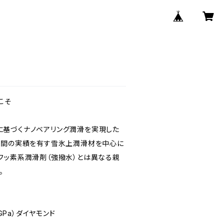
うこそ
に基づくナノベアリング潤滑を実現した
5年間の実績を有す雪氷上潤滑材を中心に
フッ素系潤滑剤（強撥水）とは異なる親
。
GPa）ダイヤモンド