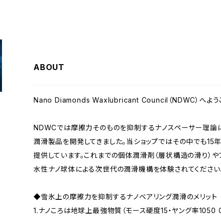
ABOUT
Nano Diamonds Waxlubricant Council（NDWC）へよ
NDWCでは摩擦力そのものを抑制するナノスペーサー理論
潤滑製品を開発してきました。当ショップではその中でも1
提供しています。これまでの個体潤滑剤（層状構造の滑り）や
水性ナノ球体による次世代の潤滑機構を体験されてください
◆雪氷上の摩擦力を抑制するナノベアリング潤滑のメリット
1.ナノころは地球上最強物質（モース硬度15・ヤング率1050 