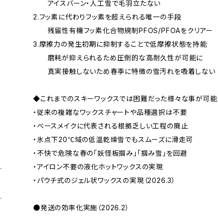
アイスバーン・人工雪で毛羽立たない
2.フッ素に代わりフッ素を超えられる唯一の手段
残留性有機フッ素化合物規制PFOS/PFOAをクリアー
3.摩擦力の発生初期に抑制することで低摩擦状態を持能
磨耗が抑えられるため圧倒的な高耐久性が可能に
真実接触しないため春季に特徴の雪汚れを吸着しない
◆これまでのスキーワックスでは困難だった様々な事が可
・従来の複雑なワックスチャートや品種選択は不要
・ベースメイクに代表される根拠乏しい工程の廃止
・氷点下20℃域の低温乾燥雪でもスムーズに滑走可
・不快で危険な春の「妖怪板掴み」「掴み雪」を回避
・アイロン不要の液化ホットワックスの実現
・パウチ式のジェル状ワックスの実現（2026.3）
●発送の効率化実施（2026.2）