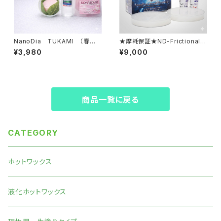
NanoDia TUKAMI （春の
★摩耗保証★ND-Frictional F
掴まれる雪）【固形生塗+水性ジ
orce （基幹モデル ・高耐久）上
¥3,980
¥9,000
ェル】
級者向け【ホットワックス】
商品一覧に戻る
CATEGORY
ホットワックス
液化ホットワックス