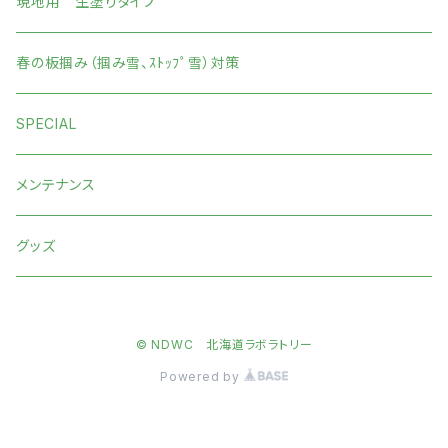
現地用 生塗りタイプ
春の板掴み（掴み雪、ｽﾄｯﾌﾟ雪）対策
SPECIAL
メンテナンス
グッズ
© NDWC 北海道ラボラトリー
Powered by