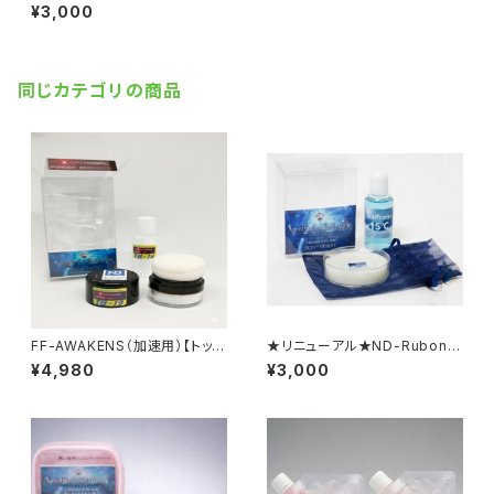
AX AllRound （全天候）【固
¥3,000
形生塗＋加速パウダー】
同じカテゴリの商品
FF-AWAKENS（加速用）【トップ
★リニューアル★ND-RubonW
パウダー】
AX ColdSnow （極寒・あられ
¥4,980
¥3,000
雪）【固形生塗+水系ﾘｷｯﾄﾞ】