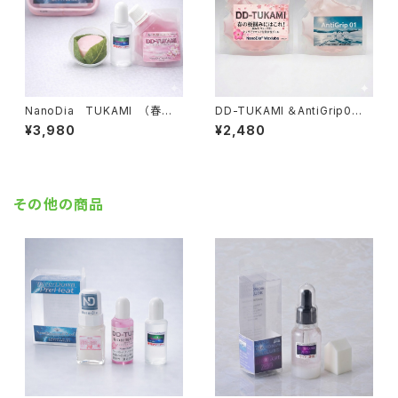
NanoDia TUKAMI （春の
DD-TUKAMI ＆AntiGrip0
掴まれる雪）【固形生塗+水性ジ
（補充用）【水性ジェル】
¥3,980
¥2,480
ェル】
その他の商品