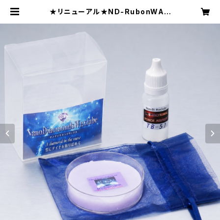
★リニューアル★ND-RubonWAX
AllRound （全天候）【固形生塗
＋加速パウダー】 | NDWC 北海道
ラボラトリー