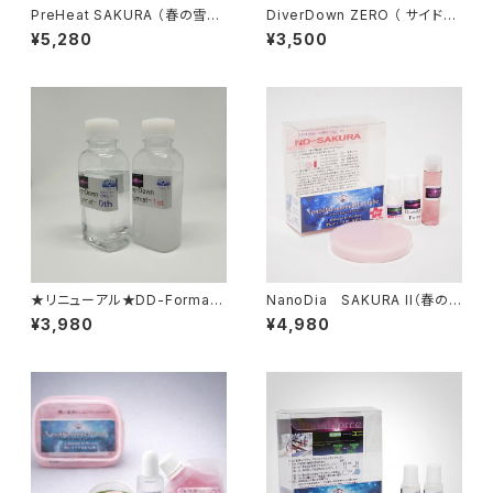
PreHeat SAKURA （春の雪）
DiverDown ZERO （ サイドル
【液体化ホット+水性ジェル】
ーブリキッド） 【サイド エッジ専
¥5,280
¥3,500
用】
★リニューアル★DD-Format
NanoDia SAKURA II（春の
0th/1st【ND専用クリーナー&
雪）【ホットワックス+水性ジェ
¥3,980
¥4,980
新液体ベース】
ル】