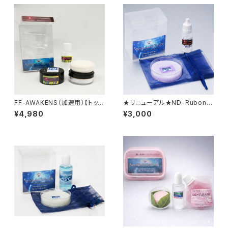
FF-AWAKENS（加速用）【トップ
★リニューアル★ND-RubonW
パウダー】
AX AllRound （全天候）【固
¥4,980
¥3,000
形生塗＋加速パウダー】