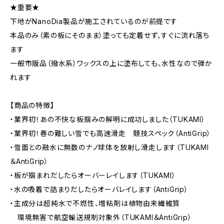
★重要★
下地がNanoDia製品が施工されているのが前提です
本品のみ（素の板にそのまま）塗っても定着せず、すぐに流れ落ち
ます
一般市販品（撥水系）ワックスの上に塗布しても、水性なので弾か
れます
【商品の特徴】
・業界初！あの不快な板掴みの解明に成功しました（TUKAMI）
・業界初！春の難しい雪でも高速滑走 競技スペック（AntiGrip）
・雪面との融水に無数のナノ球体を放射し滑走します（TUKAMI
＆AntiGrip）
・板が掴まれだしたらオーバーレイします（TUKAMI）
・水の吸着で詰まりだしたらオーバレイします（AntiGrip）
・主成分は超純水で不燃性、増粘剤は植物由来繊維質
環境無害で航空輸送規制対象外（TUKAMI＆AntiGrip）