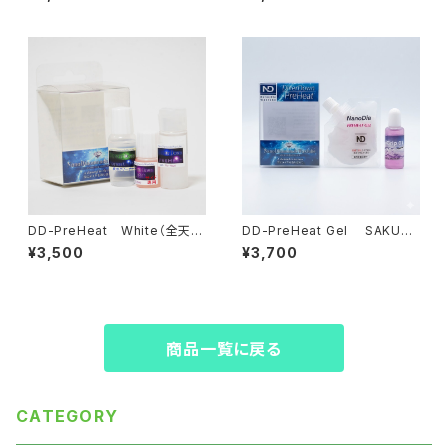
DD-PreHeat White（全天
DD-PreHeat Gel SAKURA
候）【液体化ホット】
（湿雪・古雪）パウチタイプ【ジェ
¥3,500
¥3,700
ルワックス+水性ﾘｷｯﾄﾞ】
商品一覧に戻る
CATEGORY