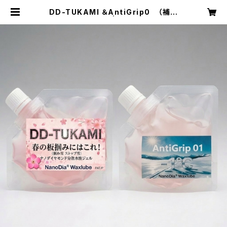
DD-TUKAMI ＆AntiGrip0 （補充
用）【水性ジェル】 | NDWC 北海道
ラボラトリー