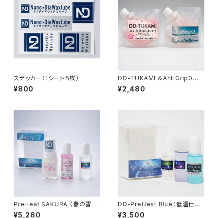
ステッカー（1シート５枚）
DD-TUKAMI ＆AntiGrip0
（補充用）【水性ジェル】
¥800
¥2,480
PreHeat SAKURA （春の雪）
DD-PreHeat Blue（低温仕様）
【液体化ホット+水性ジェル】
【液体化ホット】
¥5,280
¥3,500