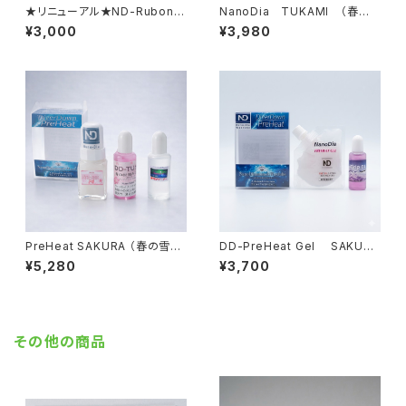
★リニューアル★ND-RubonW
NanoDia TUKAMI （春の
AX ColdSnow （極寒・あられ
掴まれる雪）【固形生塗+水性ジ
¥3,000
¥3,980
雪）【固形生塗+水系ﾘｷｯﾄﾞ】
ェル】
PreHeat SAKURA （春の雪）
DD-PreHeat Gel SAKURA
【液体化ホット+水性ジェル】
（湿雪・古雪）パウチタイプ【ジェ
¥5,280
¥3,700
ルワックス+水性ﾘｷｯﾄﾞ】
その他の商品