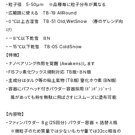
・粒子径 5-50μｍ ※品種毎に粒子分布が異なる
・広範囲に使える TB-19 AllRound
・０℃以上古湿雪 TB-51 Old,WetSnow （春のゲレンデ向
け）
・－８℃以下乾雪 ＢＮ
・－15℃以下乾雪 TB-05 ColdSnow
【特徴】
・ナノベアリング作用を覚醒 (Awakens)します
・FISフッ素化ワックス規制対応 TB版・ＢＮ版
・主成分はタルク等の粘土鉱物（TB版）窒化ホウ素（BN版）
・容器にパフヘッド付きパウダー容器採用（ﾎﾟﾝﾎﾟﾝｼﾞｬｰ）
風があっても粉を無駄に飛ばさすにスムーズに塗布可能
【内容物】
・ファィンパウダー 8ｇ（25回分) パウダー容器 + 詰替え瓶
※微粒子のため質量では少ないもカサ量では32cc相当の