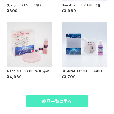
ステッカー（1シート５枚）
NanoDia TUKAMI （春の
掴まれる雪）【固形生塗+水性ジ
¥800
¥3,980
ェル】
NanoDia SAKURA II（春の
DD-PreHeat Gel SAKURA
雪）【ホットワックス+水性ジェ
（湿雪・古雪）パウチタイプ【ジェ
¥4,980
¥3,700
ル】
ルワックス+水性ﾘｷｯﾄﾞ】
商品一覧に戻る