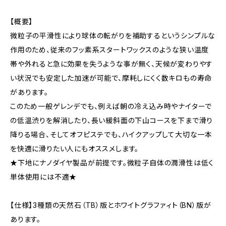
【概要】
微粒子の平滑性により球体の転がりを補助するというシンプルな
作用のため、従来のフッ素系スタートワックスのような狭い温度
帯や外れると急に効果を失うような事が無く、天候が変わりやす
い状況でも安定した加速が可能で、摩耗しにくく数キロもの寿命
があります。
このため一般ゲレンデでも、例えば朝の冷え込み時やナイターで
の低温渋りを解消したり、長い緩斜面の下山コースを下まで滑り
降りる場合、そしてオフピステでも、ハイクアップして大切な一本
を快適に滑りたい人にもオススメします。
★下地にナノダイヤ製品が前提です。微粒子自体の潤滑性は低く
単体使用には不適★
【仕様】3種類の天然石（TB）版とホワイトグラファィト（BN）版が
あります。