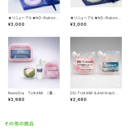
★リニューアル★ND-RubonW
★リニューアル★ND-RubonW
AX AllRound （全天候）【固
AX ColdSnow （極寒・あられ
¥3,000
¥3,000
形生塗＋加速パウダー】
雪）【固形生塗+水系ﾘｷｯﾄﾞ】
NanoDia TUKAMI （春の
DD-TUKAMI ＆AntiGrip0
掴まれる雪）【固形生塗+水性ジ
（補充用）【水性ジェル】
¥3,980
¥2,480
ェル】
その他の商品