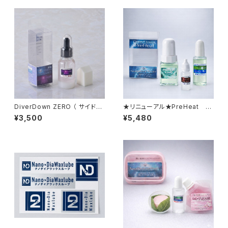
DiverDown ZERO （ サイドル
★リニューアル★PreHeat ty
ーブリキッド） 【サイド エッジ専
peG （高速仕様）【液体化ホッ
¥3,500
¥5,480
用】
ト＋加速パウダー】