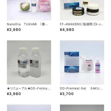
NanoDia TUKAMI （春の
FF-AWAKENS（加速用）【トップ
掴まれる雪）【固形生塗+水性ジ
パウダー】
¥3,980
¥4,980
ェル】
★リニューアル★DD-Format
DD-PreHeat Gel SAKURA
0th/1st【ND専用クリーナー&
（湿雪・古雪）パウチタイプ【ジェ
¥3,980
¥3,700
新液体ベース】
ルワックス+水性ﾘｷｯﾄﾞ】