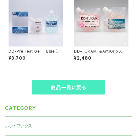
DD-PreHeat Gel Blue（低
DD-TUKAMI ＆AntiGrip0
温・乾雪）パウチタイプ【ジェルワ
（補充用）【水性ジェル】
¥3,700
¥2,480
ックス+水系ﾘｷｯﾄﾞ】
商品一覧に戻る
CATEGORY
ホットワックス