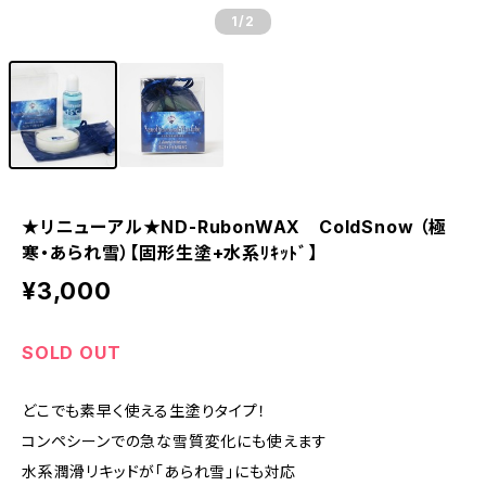
1
/2
★リニューアル★ND-RubonWAX ColdSnow （極
寒・あられ雪）【固形生塗+水系ﾘｷｯﾄﾞ】
¥3,000
SOLD OUT
どこでも素早く使える生塗りタイプ！
コンペシーンでの急な雪質変化にも使えます
水系潤滑リキッドが「あられ雪」にも対応