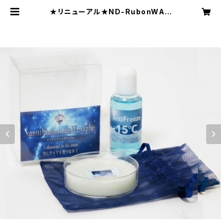
★リニューアル★ND-RubonWAX
ColdSnow （極寒・あられ雪）【固
形生塗+水系ﾘｷｯﾄﾞ】 | NDWC 北
海道ラボラトリー