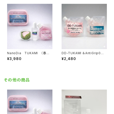
NanoDia TUKAMI （春の
DD-TUKAMI ＆AntiGrip0
掴まれる雪）【固形生塗+水性ジ
（補充用）【水性ジェル】
¥3,980
¥2,480
ェル】
その他の商品