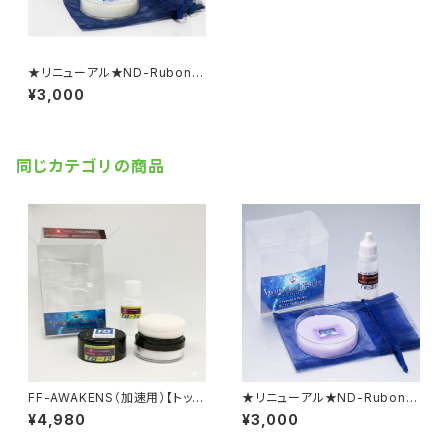
★リニューアル★ND-RubonW
AX ColdSnow （極寒・あられ
¥3,000
雪）【固形生塗+水系ﾘｷｯﾄﾞ】
同じカテゴリの商品
FF-AWAKENS（加速用）【トップ
★リニューアル★ND-RubonW
パウダー】
AX AllRound （全天候）【固
¥4,980
¥3,000
形生塗＋加速パウダー】