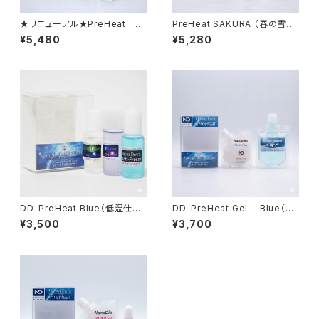
★リニューアル★PreHeat ty
PreHeat SAKURA （春の雪）
peG （高速仕様）【液体化ホッ
【液体化ホット+水性ジェル】
¥5,480
¥5,280
ト＋加速パウダー】
DD-PreHeat Blue（低温仕様）
DD-PreHeat Gel Blue（低
【液体化ホット】
温・乾雪）パウチタイプ【ジェルワ
¥3,500
¥3,700
ックス+水系ﾘｷｯﾄﾞ】