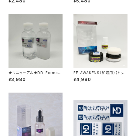
¥2,480
¥5,480
ト＋加速パウダー】
★リニューアル★DD-Format
FF-AWAKENS（加速用）【トップ
0th/1st【ND専用クリーナー&
パウダー】
¥3,980
¥4,980
新液体ベース】