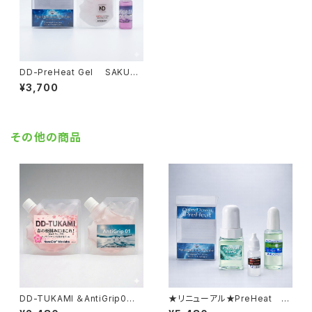
DD-PreHeat Gel SAKURA
（湿雪・古雪）パウチタイプ【ジェ
¥3,700
ルワックス+水性ﾘｷｯﾄﾞ】
その他の商品
DD-TUKAMI ＆AntiGrip0
★リニューアル★PreHeat ty
（補充用）【水性ジェル】
peG （高速仕様）【液体化ホッ