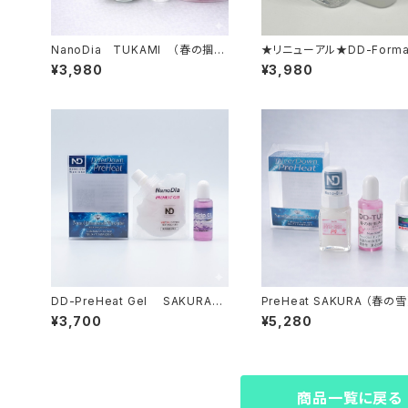
NanoDia TUKAMI （春の掴ま
★リニューアル★DD-Format 
れる雪）【固形生塗+水性ジェル】
h/1st【ND専用クリーナー&
¥3,980
¥3,980
ベース】
DD-PreHeat Gel SAKURA
PreHeat SAKURA （春の雪
（湿雪・古雪）パウチタイプ【ジェル
体化ホット+水性ジェル】
¥3,700
¥5,280
ワックス+水性ﾘｷｯﾄﾞ】
商品一覧に戻る