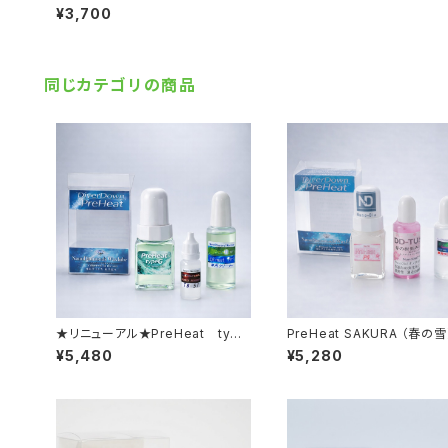
乾雪）パウチタイプ【ジェルワックス
¥3,700
+水系ﾘｷｯﾄﾞ】
同じカテゴリの商品
★リニューアル★PreHeat type
PreHeat SAKURA （春の雪
G （高速仕様）【液体化ホット＋加
体化ホット+水性ジェル】
¥5,480
¥5,280
速パウダー】