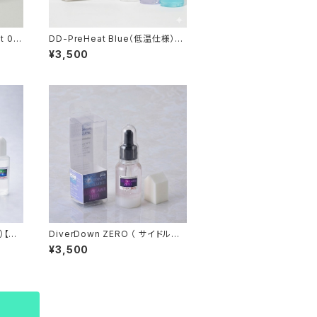
0t
DD-PreHeat Blue（低温仕様）
新液体
【液体化ホット】
¥3,500
）【液
DiverDown ZERO （ サイドルー
ブリキッド） 【サイド エッジ専用】
¥3,500