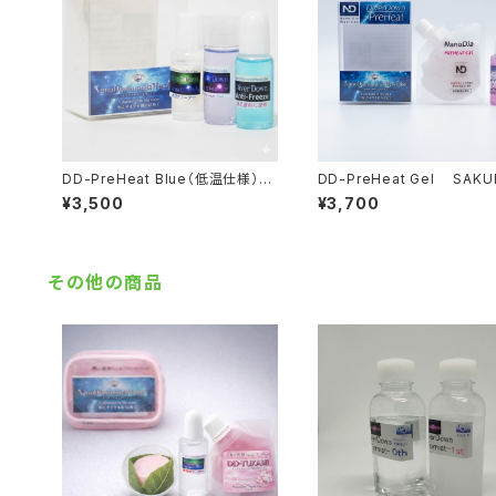
DD-PreHeat Blue（低温仕様）
DD-PreHeat Gel SAKU
【液体化ホット】
（湿雪・古雪）パウチタイプ【
¥3,500
¥3,700
ワックス+水性ﾘｷｯﾄﾞ】
その他の商品