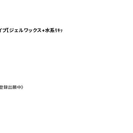
タイプ【ジェルワックス+水系ﾘｷｯ
案登録出願中》