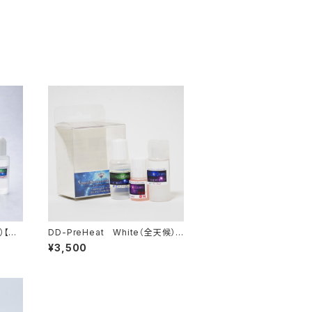
）【液
DD-PreHeat White（全天候）
【液体化ホット】
¥3,500